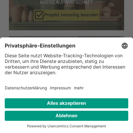
KREISLAUFWIRTSCHAFT
Proservation - Nachhaltiges
Verpackungsmaterial
KONSUM