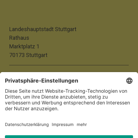
Landeshauptstadt Stuttgart
Rathaus
Marktplatz 1
70173 Stuttgart