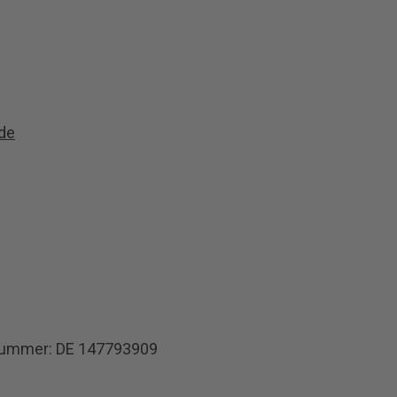
de
snummer: DE 147793909