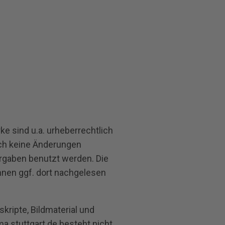
e sind u.a. urheberrechtlich
doch keine Änderungen
rgaben benutzt werden. Die
önnen ggf. dort nachgelesen
kripte, Bildmaterial und
a.stuttgart.de besteht nicht.