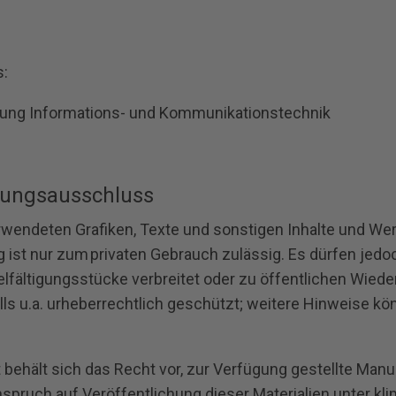
s:
ilung Informations- und Kommunikationstechnik
tungsausschluss
rwendeten Grafiken, Texte und sonstigen Inhalte und Werk
ng ist nur zum privaten Gebrauch zulässig. Es dürfen je
fältigungsstücke verbreitet oder zu öffentlichen Wiede
lls u.a. urheberrechtlich geschützt; weitere Hinweise k
 behält sich das Recht vor, zur Verfügung gestellte Manus
spruch auf Veröffentlichung dieser Materialien unter klim