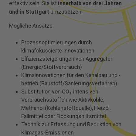
effektiv sein. Sie ist
innerhalb von drei Jahren
und in Stuttgart
umzusetzen.
Mögliche Ansätze:
Prozessoptimierungen durch
klimafokussierte Innovationen
Effizienzsteigerungen von Aggregaten
(Energie/Stoffverbrauch)
Klimainnovationen für den Kanalbau und -
betrieb (Baustoff/Sanierungsverfahren)
Substitution von CO₂-intensiven
Verbrauchsstoffen wie Aktivkohle,
Methanol (Kohlenstoffquelle), Heizöl,
Fällmittel oder Flockungshilfsmittel
Technik zur Erfassung und Reduktion von
Klimagas-Emissionen