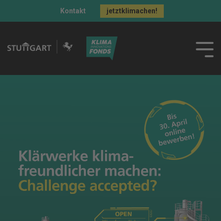
Kontakt
jetztklimachen!