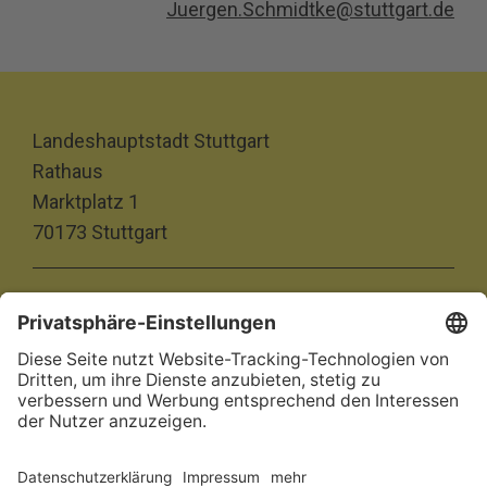
Juergen.Schmidtke@stuttgart.de
Landeshauptstadt Stuttgart
Rathaus
Marktplatz 1
70173 Stuttgart