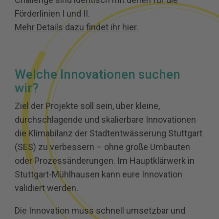
Förderlinien I und II.
Mehr Details dazu findet ihr hier.
Welche Innovationen suchen
wir?
Ziel der Projekte soll sein, über kleine,
durchschlagende und skalierbare Innovationen
die Klimabilanz der Stadtentwässerung Stuttgart
(SES) zu verbessern – ohne große Umbauten
oder Prozessänderungen. Im Hauptklärwerk in
Stuttgart-Mühlhausen kann eure Innovation
validiert werden.
Die Innovation muss schnell umsetzbar und