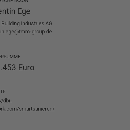
RECHPERSON
entin Ege
l Building Industries AG
tin.ege@tmm-group.de
ERSUMME
.453 Euro
TE
//dbi-
rk.com/smartsanieren/