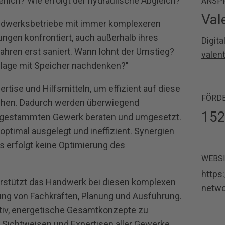
ich? Wie erfolgt der hydraulische Abgleich?“
ANSP
Val
ndwerksbetriebe mit immer komplexeren
ngen konfrontiert, auch außerhalb ihres
Digita
Jahren erst saniert. Wann lohnt der Umstieg?
valen
Anlage mit Speicher nachdenken?"
rtise und Hilfsmitteln, um effizient auf diese
FÖRD
gehen. Dadurch werden überwiegend
152
gestammten Gewerk beraten und umgesetzt.
 optimal ausgelegt und ineffizient. Synergien
s erfolgt keine Optimierung des
WEBSI
https:
erstützt das Handwerk bei diesen komplexen
netwo
dung von Fachkräften, Planung und Ausführung.
itiv, energetische Gesamtkonzepte zu
ie Sichtweisen und Expertisen aller Gewerke,