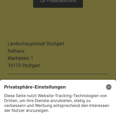
Zur Projektübersicht
Landeshauptstadt Stuttgart
Rathaus
Marktplatz 1
70173 Stuttgart