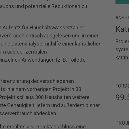
auchs und potenzielle Reduktionen zu
ANSP
n Aufsatz für Haushaltswasserzähler
Kat
rverbrauch optisch ausgelesen und in einer
Proje
l eine Datenanalyse mithilfe einer künstlichen
syst
 um aus der zentralen
katri
nzelnen Anwendungen (z. B. Toilette,
ifferenzierung der verschiedenen
FÖRD
s in einem vorherigen Projekt in 30
99.
rojekt soll aus 300 Haushalten weitere
rte Genauigkeit liefern und außerdem bisher
asserverbrauch abdecken.
PROJ
te erhalten als Projektabschluss eine