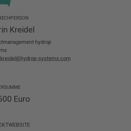
RECHPERSON
rin Kreidel
ktmanagement hydrop
ems
n.kreidel@hydrop-systems.com
ERSUMME
500 Euro
EKTWEBSITE