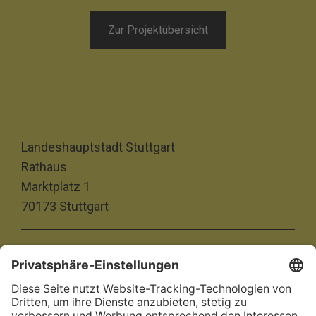
Zur Projektübersicht
Landeshauptstadt Stuttgart
Rathaus
Marktplatz 1
70173 Stuttgart