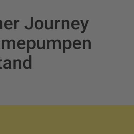
er Journey
ärmepumpen
tand