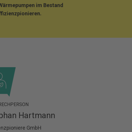
n Wärmepumpen im Bestand
fizienzpionieren.
RECHPERSON
phan Hartmann
ienzpioniere GmbH