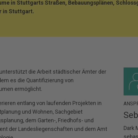
me in Stuttgarts Straßen, Bebauungsplänen, Schlossg
 in Stuttgart.
 unterstützt die Arbeit städtischer Ämter der
dem es die Quantifizierung von
umen ermöglicht.
ieren entlang von laufenden Projekten in
ANSP
dtplanung und Wohnen, Sachgebiet
Seb
planung, dem Garten-, Friedhofs- und
Dark 
nt der Landesliegenschaften und dem Amt
sebas
logie.