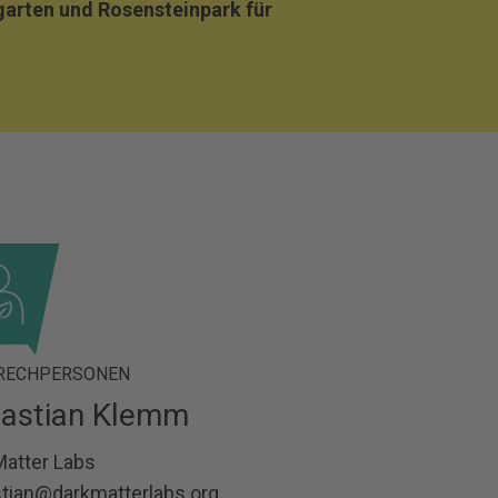
arten und Rosensteinpark für
RECHPERSONEN
astian Klemm
Matter Labs
tian@darkmatterlabs.org