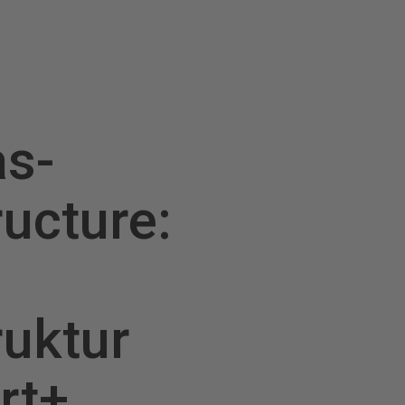
as-
ructure:
ruktur
rt+