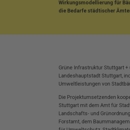
Wirkungsmodellierung für Bäu
die Bedarfe städtischer Ämter
Grüne Infrastruktur Stuttgart +
Landeshauptstadt Stuttgart, in
Umweltleistungen von Stadtbä
Die Projektumsetzenden kooper
Stuttgart mit dem Amt für Sta
Landschafts- und Grünordnungs
Forstamt, dem Baummanageme
für Umweltschutz, Stadtklimato