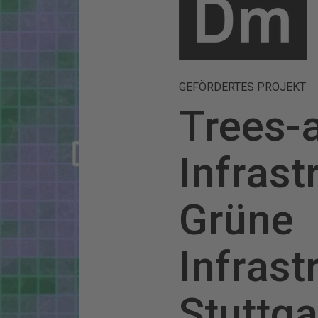
GEFÖRDERTES PROJEKT
Trees-
Infrast
Grüne
Infrast
Stuttga