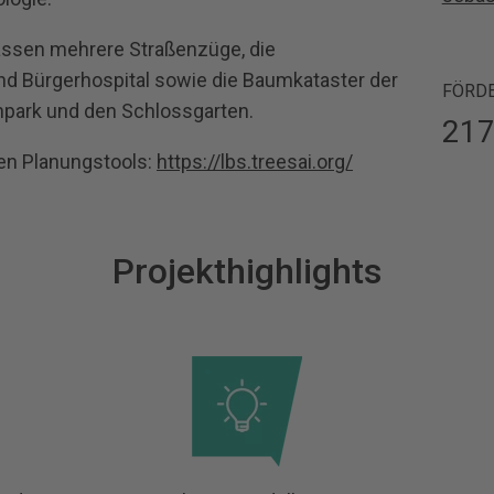
assen mehrere Straßenzüge, die
d Bürgerhospital sowie die Baumkataster der
FÖRD
npark und den Schlossgarten.
217
ten Planungstools:
https://lbs.treesai.org/
Projekthighlights