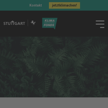
Kontakt
jetztklimachen!