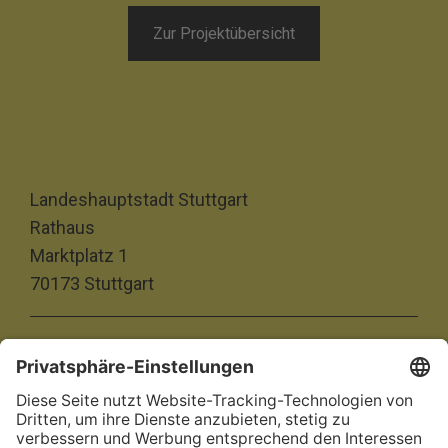
Zur Projektübersicht
Landeshauptstadt Stuttgart
Rathaus
Marktplatz 1
70173 Stuttgart