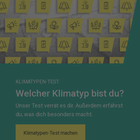
KLIMATYPEN-TEST
Welcher Klimatyp bist du?
Unser Test verrät es dir. Außerdem erfährst
du, was dich besonders macht.
Klimatypen-Test machen