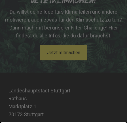
JETZTKLIMACHEN!
Du willst deine Idee fürs Klima teilen und andere
motivieren, auch etwas für den Klimaschutz zu tun?
Dann mach mit bei unserer Filter-Challenge! Hier
findest du alle Infos, die du dafür brauchst.
Jetzt mitmachen
Landeshauptstadt Stuttgart
Rathaus
Marktplatz 1
70173 Stuttgart