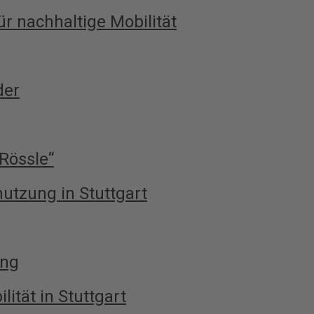
r nachhaltige Mobilität
der
Rössle“
utzung in Stuttgart
ing
lität in Stuttgart