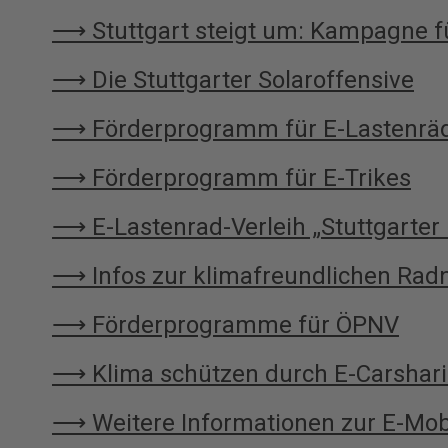
⟶ Stuttgart steigt um: Kampagne fü
⟶ Die Stuttgarter Solaroffensive
⟶ Förderprogramm für E-Lastenrä
⟶
Förderprogramm für E-Trikes
⟶ E‐Lastenrad‐Verleih „Stuttgarter 
⟶ Infos zur klimafreundlichen Radn
⟶ Förderprogramme für ÖPNV
⟶ Klima schützen durch E-Carshar
⟶ W
eitere Informationen zur E-Mobi