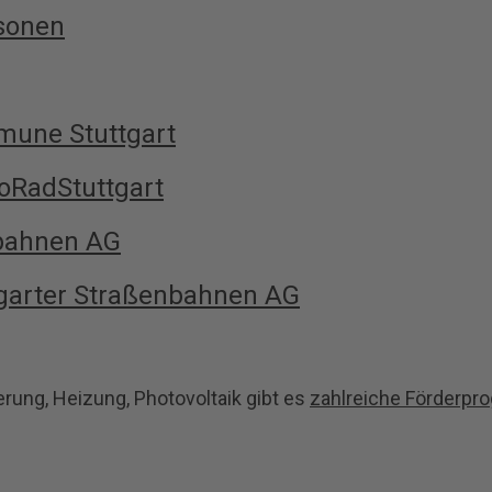
rsonen
mune Stuttgart
ioRadStuttgart
nbahnen AG
garter Straßenbahnen AG
ung, Heizung, Photovoltaik gibt es
zahlreiche Förderp