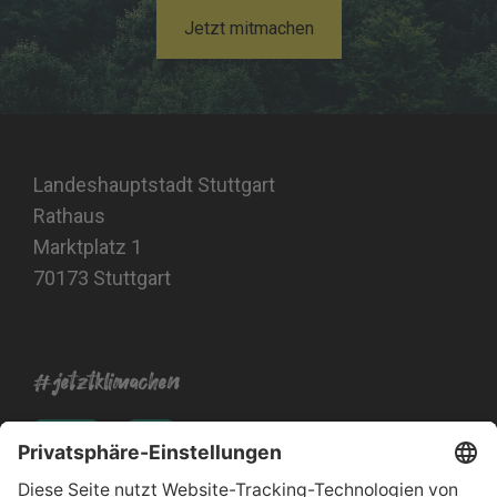
Jetzt mitmachen
Landeshauptstadt Stuttgart
Rathaus
Marktplatz 1
70173 Stuttgart
#jetztklimachen