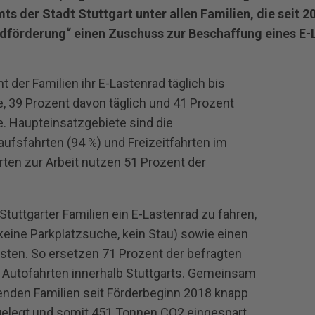
s der Stadt Stuttgart unter allen Familien, die seit 
förderung“ einen Zuschuss zur Beschaffung eines E-L
 der Familien ihr E‐Lastenrad täglich bis
, 39 Prozent davon täglich und 41 Prozent
. Haupteinsatzgebiete sind die
aufsfahrten (94 %) und Freizeitfahrten im
rten zur Arbeit nutzen 51 Prozent der
Stuttgarter Familien ein E‐Lastenrad zu fahren,
(keine Parkplatzsuche, kein Stau) sowie einen
sten. So ersetzen 71 Prozent der befragten
d Autofahrten innerhalb Stuttgarts. Gemeinsam
renden Familien seit Förderbeginn 2018 knapp
kgelegt und somit 451 Tonnen CO2 eingespart.