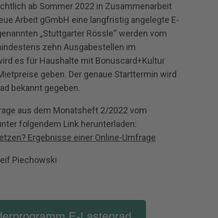
sichtlich ab Sommer 2022 in Zusammenarbeit
e Arbeit gGmbH eine langfristig angelegte E‐
genannten „Stuttgarter Rössle“ werden vom
indestens zehn Ausgabestellen im
 wird es für Haushalte mit Bonuscard+Kultur
Mietpreise geben. Der genaue Starttermin wird
rad bekannt gegeben.
frage aus dem Monatsheft 2/2022 vom
unter folgendem Link herunterladen:
etzen? Ergebnisse einer Online-Umfrage
Leif Piechowski
rderprogramm E-Lastenrad