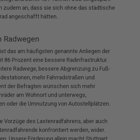
n zudem an, dass sie sich ohne das städtische
ad angeschafft hätten.
n Radwegen
ist das am häufigsten genannte Anliegen der
t 86 Prozent eine bessere Radinfrastruktur.
eitere Radwege, bessere Abgrenzung zu Fuß‐
adestationen, mehr Fahrradstraßen und
ent der Befragten wünschen sich mehr
enräder am Wohnort und unterwegs,
en oder die Umnutzung von Autostellplätzen.
he Vorzüge des Lastenradfahrens, aber auch
tenradfahrende konfrontiert werden, wider.
en. Unsere Förderung allein macht Stuttgart