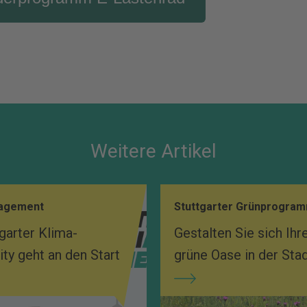
Weitere Artikel
gagement
Stuttgarter Grünprogra
garter Klima-
Gestalten Sie sich Ihr
y geht an den Start
grüne Oase in der Sta