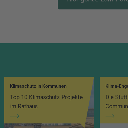
Klimaschutz in Kommunen
Klima-En
Top 10 Klimaschutz Projekte
Die Stutt
im Rathaus
Communit