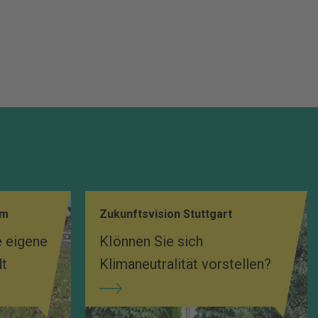
mm
Zukunftsvision Stuttgart
e eigene
KIönnen Sie sich
dt
Klimaneutralität vorstellen?