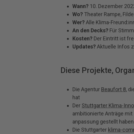
Wann?
10. Dezember 2022
Wo?
Theater Rampe, Filder
Wer?
Alle Klima-Freund:i
An den Decks?
Für Stimm
Kosten?
Der Eintritt ist fre
Updates?
Aktuelle Infos z
D
iese Projekte, Organ
Die Agentur
Beaufort 8
, d
hat
Der
Stuttgarter Klima-Inn
ambitionierte Anträge mi
anpassung gestellt haben
Die Stuttgarter
klima-com