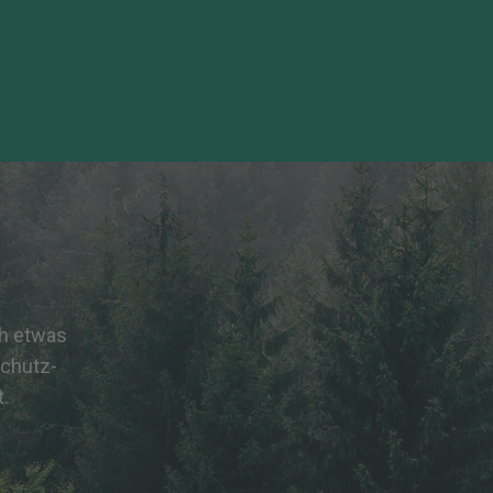
ch etwas
schutz-
t.