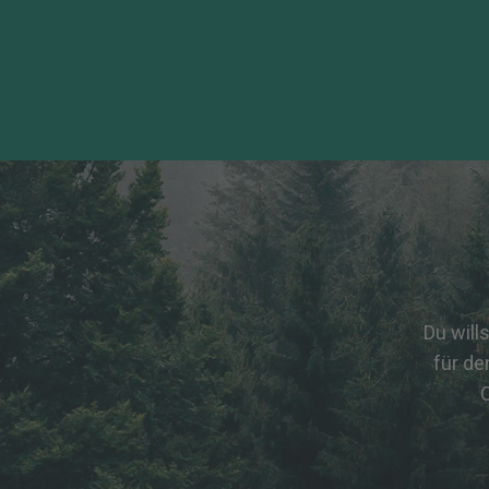
Du will
für de
C