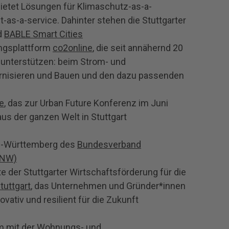
bietet Lösungen für Klimaschutz-as-a-
as-a-service. Dahinter stehen die Stuttgarter
d
BABLE Smart Cities
ngsplattform
co2online
, die seit annähernd 20
unterstützen: beim Strom- und
rnisieren und Bauen und den dazu passenden
e
, das zur Urban Future Konferenz im Juni
us der ganzen Welt in Stuttgart
n-Württemberg des
Bundesverband
BNW)
e der Stuttgarter Wirtschaftsförderung für die
uttgart
, das Unternehmen und Gründer*innen
ovativ und resilient für die Zukunft
m mit der Wohnungs- und