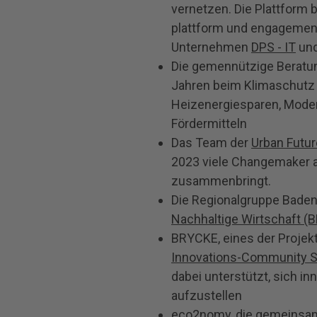
vernetzen. Die Plattform 
plattform und engagement-
Unternehmen
DPS - IT
un
Die gemennützige Beratu
Jahren beim Klimaschutz 
Heizenergiesparen, Mode
Fördermitteln
Das Team der
Urban Futur
2023 viele Changemaker a
zusammenbringt.
Die Regionalgruppe Bade
Nachhaltige Wirtschaft (
BRYCKE, eines der Projekt
Innovations-Community St
dabei unterstützt, sich inn
aufzustellen
eco2nomy
, die gemeinsa