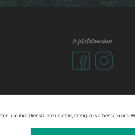
#jetztklimachen
t