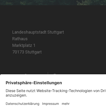
Landeshauptstadt Stuttgart
Rathaus
Marktplatz 1
70173 Stuttgart
Impressum
Datenschutz
Barrierefreiheitserklärung
Kontak
© 2026