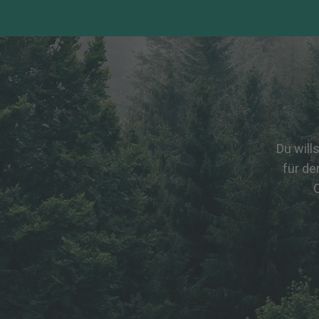
Du will
für de
C