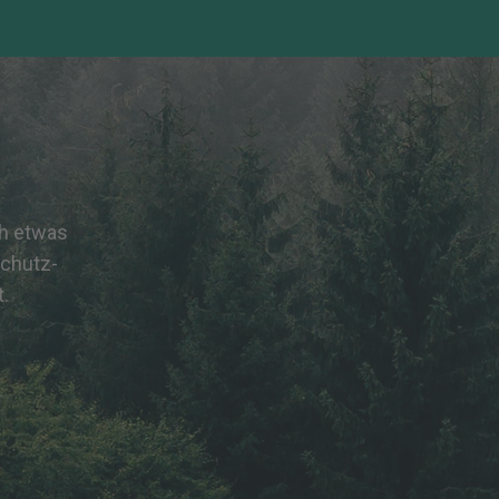
ch etwas
schutz-
t.