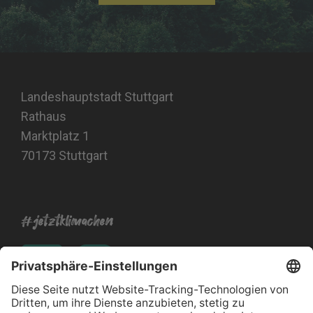
Landeshauptstadt Stuttgart
Rathaus
Marktplatz 1
70173 Stuttgart
#jetztklimachen