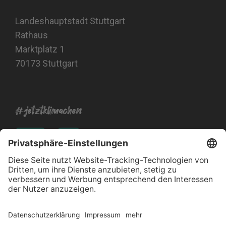
Landeshauptstadt Stuttgart
Rathaus
Marktplatz 1
70173 Stuttgart
#jetztklimachen
Impressum
Datenschutz
Barrierefreiheitserklärung