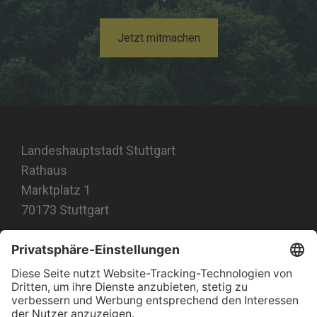
Jetzt mitmachen
Landeshauptstadt Stuttgart
Rathaus
Marktplatz 1
70173 Stuttgart
#jetztklimachen