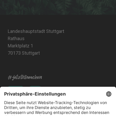
Landeshauptstadt Stuttgart
Rathaus
Marktplatz 1
70173 Stuttgart
#jetztklimachen