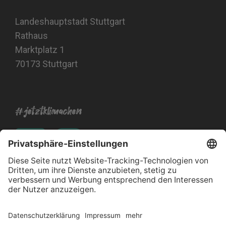
Landeshauptstadt Stuttgart
Rathaus
Marktplatz 1
70173 Stuttgart
#jetztklimachen
Impressum
Datenschutz
Barrierefreiheitserklärung