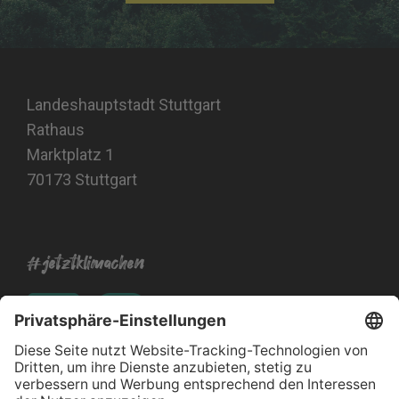
Landeshauptstadt Stuttgart
Rathaus
Marktplatz 1
70173 Stuttgart
#jetztklimachen