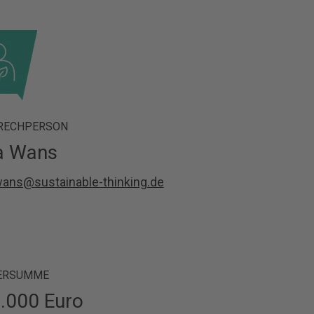
RECHPERSON
a Wans
wans@sustainable-thinking.de
ERSUMME
.000 Euro