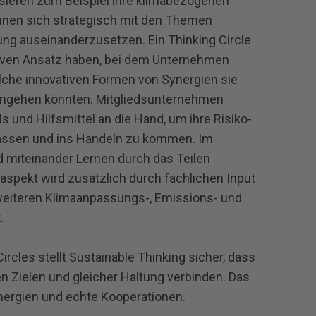
sieren zum Beispiel ihre klimabezogenen
nnen sich strategisch mit den Themen
g auseinanderzusetzen. Ein Thinking Circle
tiven Ansatz haben, bei dem Unternehmen
lche innovativen Formen von Synergien sie
ingehen könnten. Mitgliedsunternehmen
nd Hilfsmittel an die Hand, um ihre Risiko-
assen und ins Handeln zu kommen. Im
d miteinander Lernen durch das Teilen
naspekt wird zusätzlich durch fachlichen Input
weiteren Klimaanpassungs-, Emissions- und
.
rcles stellt Sustainable Thinking sicher, dass
n Zielen und gleicher Haltung verbinden. Das
Synergien und echte Kooperationen.