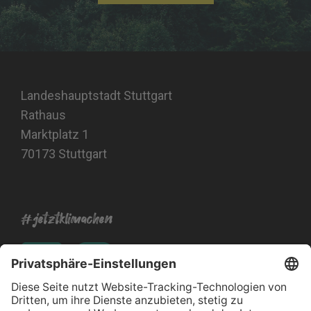
Landeshauptstadt Stuttgart
Rathaus
Marktplatz 1
70173 Stuttgart
#jetztklimachen