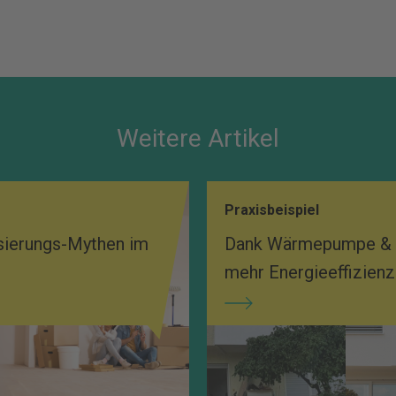
Weitere Artikel
Praxisbeispiel
ierungs-Mythen im
Dank Wärmepumpe & 
mehr Energieeffizienz