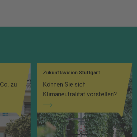
Zukunftsvision Stuttgart
Co. zu
Können Sie sich
Klimaneutralität vorstellen?