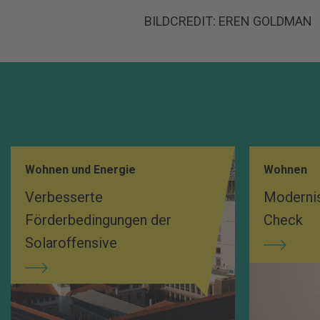
BILDCREDIT: EREN GOLDMAN
Wohnen und Energie
Wohnen
Verbesserte
Modernis
Förderbedingungen der
Check
Solaroffensive