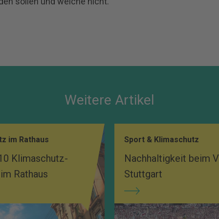
n sollen und welche nicht.
Weitere Artikel
tz im Rathaus
Sport & Klimaschutz
10 Klimaschutz-
Nachhaltigkeit beim 
 im Rathaus
Stuttgart