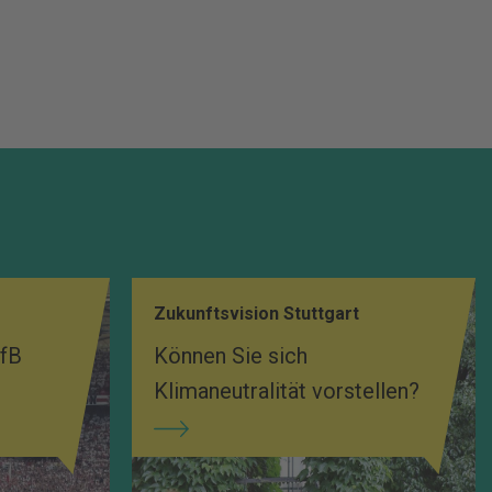
Zukunftsvision Stuttgart
VfB
Können Sie sich
Klimaneutralität vorstellen?