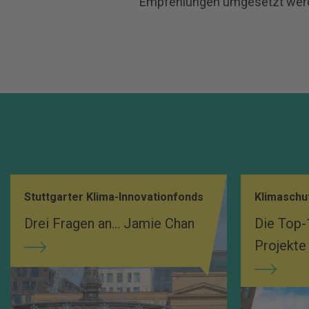
Empfehlungen umgesetzt werde
Stuttgarter Klima-Innovationfonds
Klimaschu
Drei Fragen an... Jamie Chan
Die Top-
Projekte