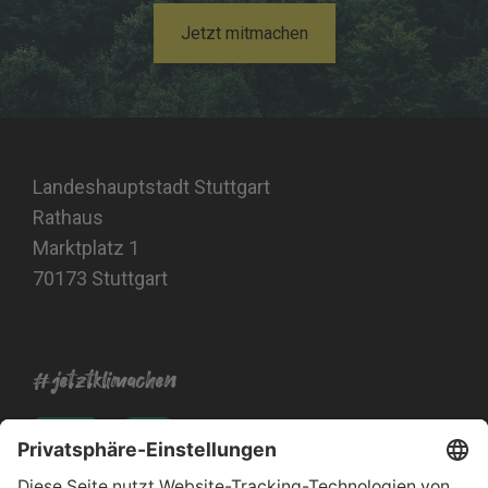
Jetzt mitmachen
Landeshauptstadt Stuttgart
Rathaus
Marktplatz 1
70173 Stuttgart
#jetztklimachen