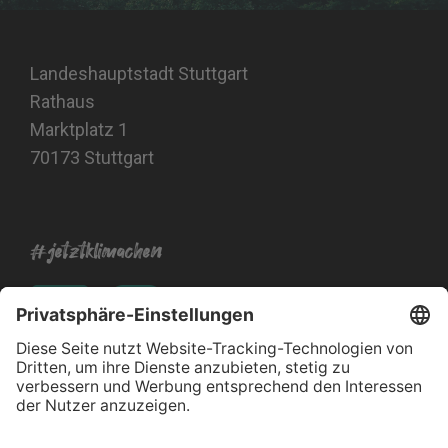
Landeshauptstadt Stuttgart
Rathaus
Marktplatz 1
70173 Stuttgart
#jetztklimachen