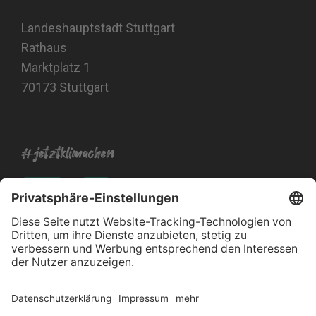
Landeshauptstadt Stuttgart
Rathaus
Marktplatz 1
70173 Stuttgart
#jetztklimachen
Impressum
Datenschutz
Barrierefreiheitserklärung