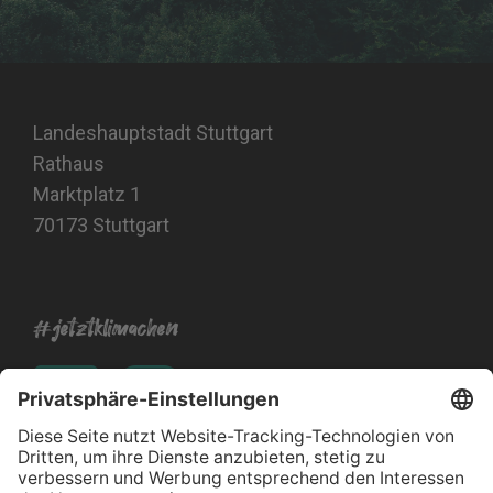
Landeshauptstadt Stuttgart
Rathaus
Marktplatz 1
70173 Stuttgart
#jetztklimachen