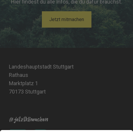
Hier findest du alle Infos, die du dafür brauchst.
Jetzt mitmachen
Landeshauptstadt Stuttgart
Rathaus
Marktplatz 1
70173 Stuttgart
#jetztklimachen