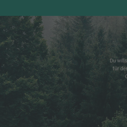
Du will
für de