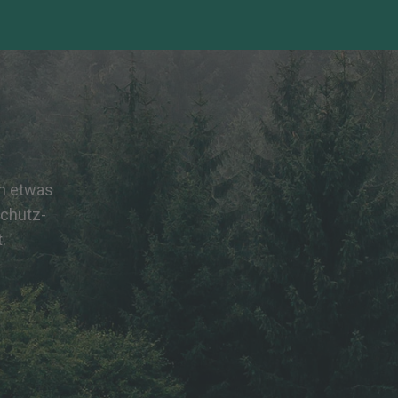
ch etwas
schutz-
.