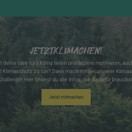
JETZTKLIMACHEN!
st deine Idee fürs Klima teilen und andere motivieren, au
n Klimaschutz zu tun? Dann mach mit bei unserer Klima
Challenge! Hier findest du alle Infos, die du dafür brauchst
Jetzt mitmachen