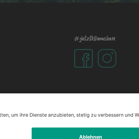
#jetztklimachen
t