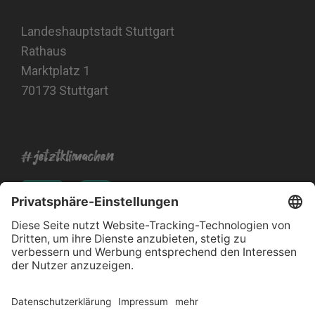
Landeshauptstadt Stuttgart
Rathaus
Marktplatz 1
70173 Stuttgart
#jetztklimachen
Impressum
Datenschutz
Barrierefreiheitserklärung