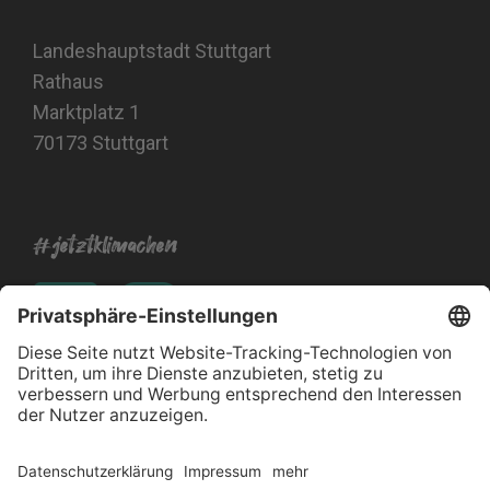
Landeshauptstadt Stuttgart
Rathaus
Marktplatz 1
70173 Stuttgart
#jetztklimachen
Impressum
Datenschutz
Barrierefreiheitserklärung