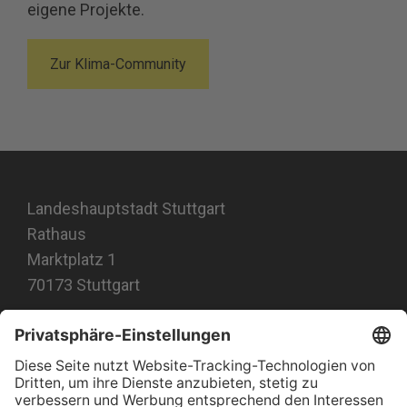
eigene Projekte.
Zur Klima-Community
Landeshauptstadt Stuttgart
Rathaus
Marktplatz 1
70173 Stuttgart
#jetztklimachen